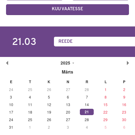
KUU VAATESSE
21.03
REEDE
2025
Märts
E
T
K
N
R
L
P
24
25
26
27
28
1
2
3
4
5
6
7
8
9
10
11
12
13
14
15
16
21
17
18
19
20
22
23
24
25
26
27
28
29
30
31
1
2
3
4
5
6