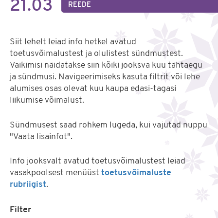
21.03
REEDE
Siit lehelt leiad info hetkel avatud
toetusvõimalustest ja olulistest sündmustest.
Vaikimisi näidatakse siin kõiki jooksva kuu tähtaegu
ja sündmusi. Navigeerimiseks kasuta filtrit või lehe
alumises osas olevat kuu kaupa edasi-tagasi
liikumise võimalust.
Sündmusest saad rohkem lugeda, kui vajutad nuppu
"Vaata lisainfot".
Info jooksvalt avatud toetusvõimalustest leiad
vasakpoolsest menüüst
toetusvõimaluste
rubriigist
.
Filter