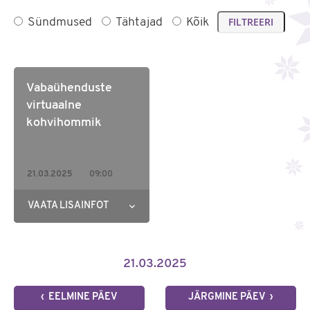
Sündmused
Tähtajad
Kõik
Vabaühenduste
virtuaalne
kohvihommik
21.03.2025
09:00
VAATA LISAINFOT
21.03.2025
‹ EELMINE PÄEV
JÄRGMINE PÄEV ›