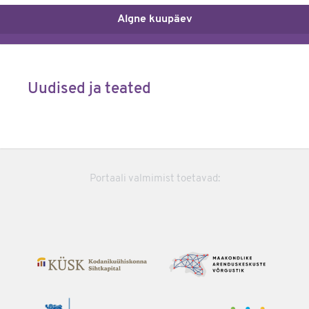
Algne kuupäev
Uudised ja teated
Portaali valmimist toetavad: