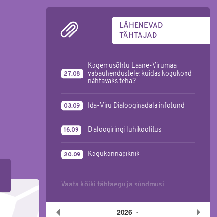
LÄHENEVAD
TÄHTAJAD
Kogemusõhtu Lääne-Virumaa
vabaühendustele: kuidas kogukond
27.08
nähtavaks teha?
Ida-Viru Dialooginädala infotund
03.09
Dialoogiringi lühikoolitus
16.09
Kogukonnapiknik
20.09
Vaata kõiki tähtaegu ja sündmusi
2026