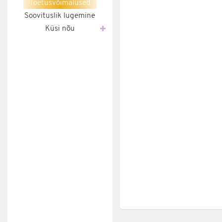
Toetusvõimalused
Soovituslik lugemine
Küsi nõu