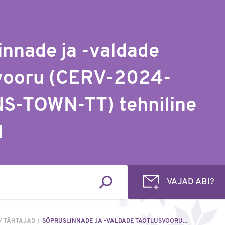
innade ja -valdade
svooru (CERV-2024-
S-TOWN-TT) tehniline
d
VAJAD ABI?
/ TÄHTAJAD
SÕPRUSLINNADE JA -VALDADE TAOTLUSVOORU...