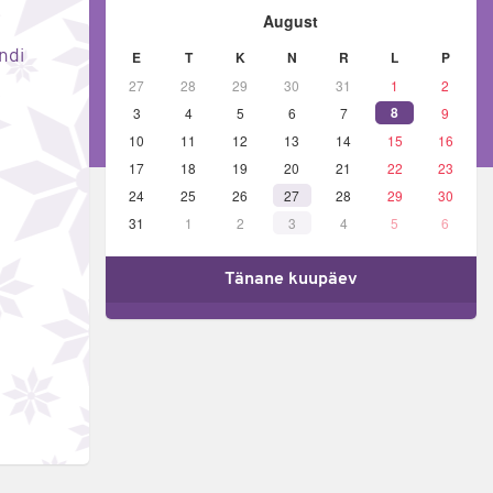
August
ndi
E
T
K
N
R
L
P
27
28
29
30
31
1
2
8
3
4
5
6
7
9
10
11
12
13
14
15
16
17
18
19
20
21
22
23
24
25
26
27
28
29
30
31
1
2
3
4
5
6
Tänane kuupäev