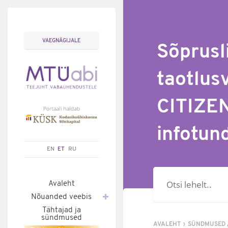
VAEGNÄGIJALE
Sõprusl
taotlu
CITIZEN
infotun
EN
ET
RU
Otsisõna
Avaleht
Nõuanded veebis
Tähtajad ja
sündmused
AVALEHT
SÜNDMUSED 