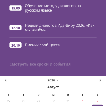
Обучение методу диалогов на
15.09
русском языке
Неделя диалогов Ида-Виру 2026: «Как
12.10
мы живём»
Пикник сообществ
20.10
Смотреть все сроки и события
2026
Август
E
T
K
N
R
L
P
27
28
29
30
31
1
2