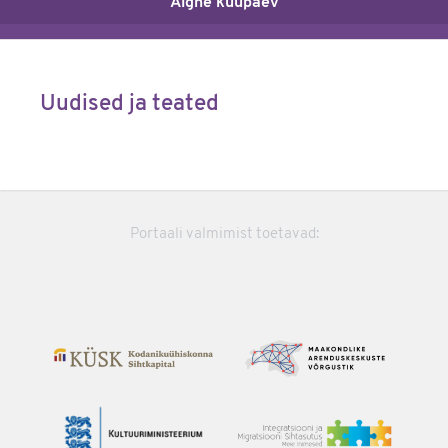
Algne kuupäev
Uudised ja teated
Portaali valmimist toetavad: