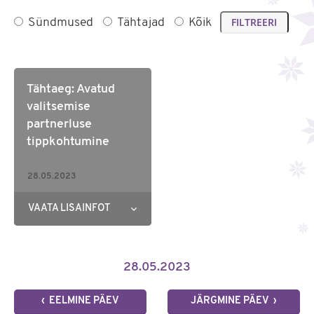
Sündmused
Tähtajad
Kõik
Tähtaeg: Avatud
valitsemise
partnerluse
tippkohtumine
otsib vabatahtlikke
28.05.2023
VAATA LISAINFOT
28.05.2023
‹ EELMINE PÄEV
JÄRGMINE PÄEV ›