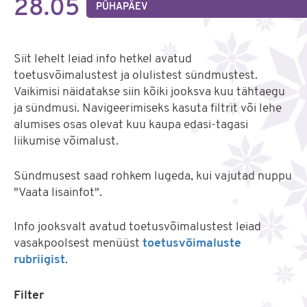
28.05
PÜHAPÄEV
Siit lehelt leiad info hetkel avatud
toetusvõimalustest ja olulistest sündmustest.
Vaikimisi näidatakse siin kõiki jooksva kuu tähtaegu
ja sündmusi. Navigeerimiseks kasuta filtrit või lehe
alumises osas olevat kuu kaupa edasi-tagasi
liikumise võimalust.
Sündmusest saad rohkem lugeda, kui vajutad nuppu
"Vaata lisainfot".
Info jooksvalt avatud toetusvõimalustest leiad
vasakpoolsest menüüst
toetusvõimaluste
rubriigist
.
Filter