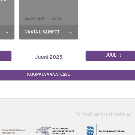
i
20.06.2025
14:00
use
VAATA LISAINFOT
JUULI ›
Juuni 2025
KUUPÄEVA VAATESSE
Portaali valmimist toetavad: