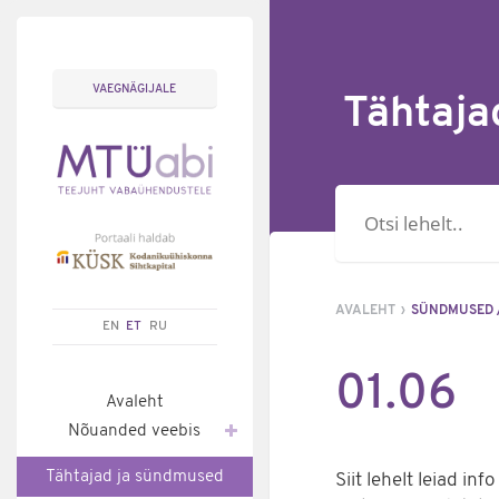
VAEGNÄGIJALE
Tähtaja
Otsisõna
AVALEHT
SÜNDMUSED 
EN
ET
RU
01.06
Avaleht
Nõuanded veebis
Tähtajad ja sündmused
Siit lehelt leiad in