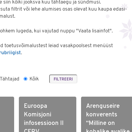
e siin kõiki jooksva kuu tähtaegu ja sündmusi.
uta filtrit või lehe alumises osas olevat kuu kaupa edasi-
imalust.
hkem lugeda, kui vajutad nuppu "Vaata lisainfot".
tud toetusvõimalustest leiad vasakpoolsest menüüst
ubriigist
.
Tähtajad
Kõik
Euroopa
Arenguseire
Komisjoni
konverents
infosessioon II
“Milline on
CERV
kohalike avalike