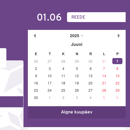
01.06
REEDE
2025
Juuni
E
T
K
N
R
L
P
1
26
27
28
29
30
31
2
3
4
5
6
7
8
9
10
11
12
13
14
15
16
17
18
19
20
21
22
23
24
25
26
27
28
29
30
1
2
3
4
5
6
Algne kuupäev
.