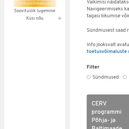
Vaikimisi näidataks
Toetusvõimalused
Navigeerimiseks kas
Soovituslik lugemine
tagasi liikumise võ
Küsi nõu
Sündmusest saad ro
Info jooksvalt ava
toetusvõimaluste r
Filter
Sündmused
CERV
programmi
Põhja- ja
Baltimaade