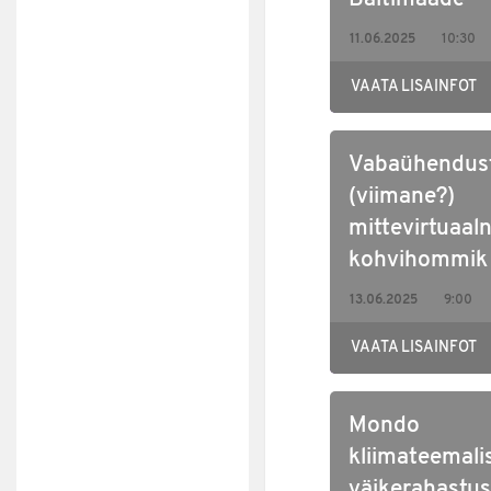
partnerotsin
11.06.2025
10:30
seminar
VAATA LISAINFOT
Vabaühendus
(viimane?)
mittevirtuaal
kohvihommik
13.06.2025
9:00
VAATA LISAINFOT
Mondo
kliimateemali
väikerahastu