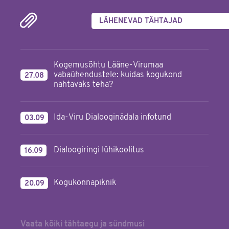
LÄHENEVAD TÄHTAJAD
Kogemusõhtu Lääne-Virumaa
vabaühendustele: kuidas kogukond
27.08
nähtavaks teha?
Ida-Viru Dialooginädala infotund
03.09
Dialoogiringi lühikoolitus
16.09
Kogukonnapiknik
20.09
Vaata kõiki tähtaegu ja sündmusi