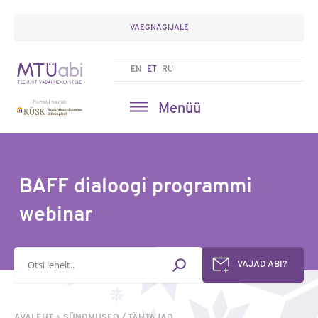
VAEGNÄGIJALE
EN
ET
RU
Menüü
BAFF dialoogi programmi
webinar
Otsisõna
VAJAD ABI?
AVALEHT
SÜNDMUSED / TÄHTAJAD