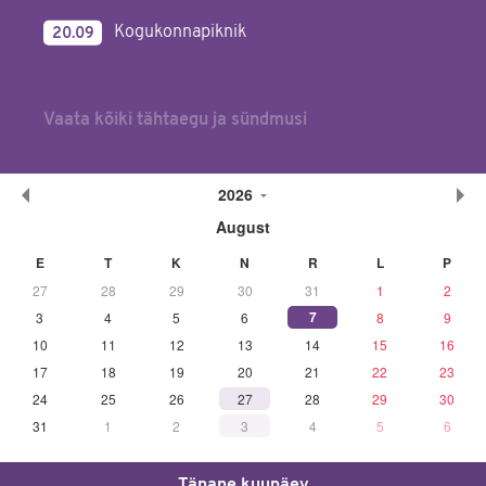
Kogukonnapiknik
20.09
Vaata kõiki tähtaegu ja sündmusi
2026
August
E
T
K
N
R
L
P
27
28
29
30
31
1
2
7
3
4
5
6
8
9
10
11
12
13
14
15
16
17
18
19
20
21
22
23
24
25
26
27
28
29
30
31
1
2
3
4
5
6
Tänane kuupäev