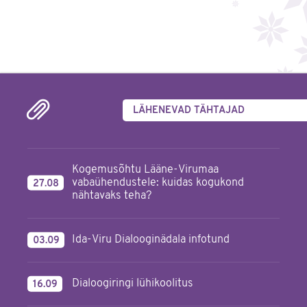
LÄHENEVAD TÄHTAJAD
Kogemusõhtu Lääne-Virumaa
vabaühendustele: kuidas kogukond
27.08
nähtavaks teha?
Ida-Viru Dialooginädala infotund
03.09
Dialoogiringi lühikoolitus
16.09