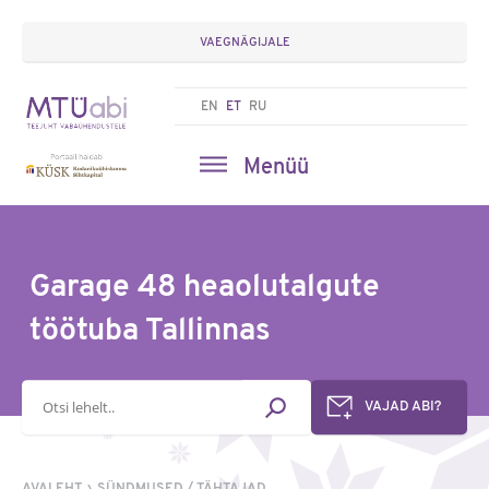
VAEGNÄGIJALE
EN
ET
RU
Menüü
Garage 48 heaolutalgute
töötuba Tallinnas
Otsisõna
VAJAD ABI?
AVALEHT
SÜNDMUSED / TÄHTAJAD