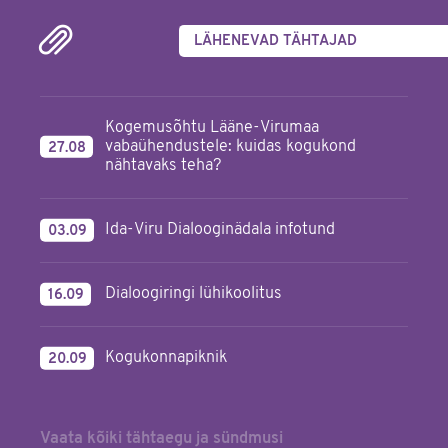
LÄHENEVAD TÄHTAJAD
Kogemusõhtu Lääne-Virumaa
vabaühendustele: kuidas kogukond
27.08
nähtavaks teha?
Ida-Viru Dialooginädala infotund
03.09
Dialoogiringi lühikoolitus
16.09
Kogukonnapiknik
20.09
Vaata kõiki tähtaegu ja sündmusi