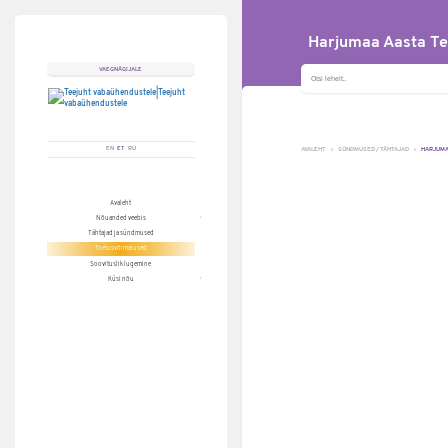
Harjumaa Aasta Te
Otsisõna
VAEGNÄGIJALE
EN
ET
RU
AVALEHT
SÜNDMUSED / TÄHTAJAD
HARJUMAA
Avaleht
Nõuanded veebis
Tähtajad ja sündmused
Toetusvõimalused
Soovituslik lugemine
Küsi nõu