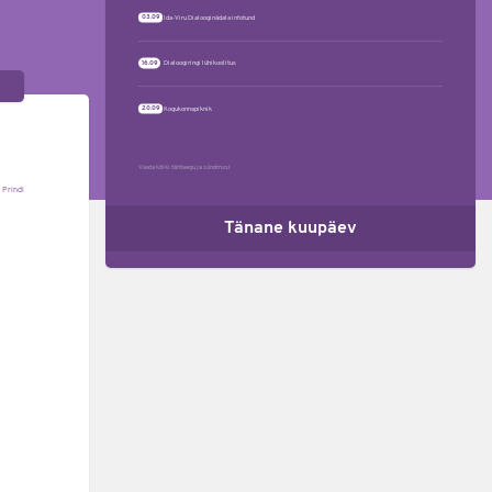
03.09
Ida-Viru Dialooginädala infotund
16.09
Dialoogiringi lühikoolitus
20.09
Kogukonnapiknik
Vaata kõiki tähtaegu ja sündmusi
Prindi
Tänane kuupäev