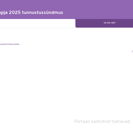
gija 2025 tunnustussündmus
VAJAD ABI?
 AASTA TEGIJA 2025...
Portaali valmimist toetavad: