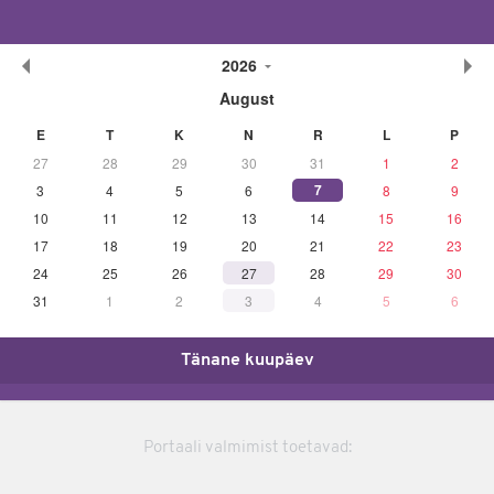
2026
August
E
T
K
N
R
L
P
27
28
29
30
31
1
2
7
3
4
5
6
8
9
10
11
12
13
14
15
16
17
18
19
20
21
22
23
24
25
26
27
28
29
30
31
1
2
3
4
5
6
Tänane kuupäev
Portaali valmimist toetavad: