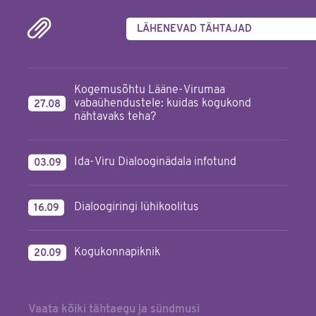
LÄHENEVAD TÄHTAJAD
Kogemusõhtu Lääne-Virumaa
vabaühendustele: kuidas kogukond
27.08
nähtavaks teha?
Ida-Viru Dialooginädala infotund
03.09
Dialoogiringi lühikoolitus
16.09
Kogukonnapiknik
20.09
Vaata kõiki tähtaegu ja sündmusi