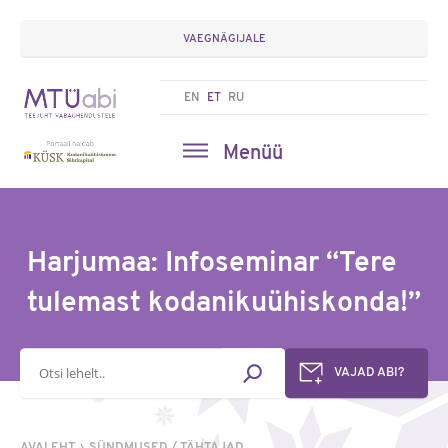
VAEGNÄGIJALE
EN
ET
RU
Menüü
Harjumaa: Infoseminar “Tere
tulemast kodanikuühiskonda!”
Otsisõna
VAJAD ABI?
AVALEHT
SÜNDMUSED / TÄHTAJAD