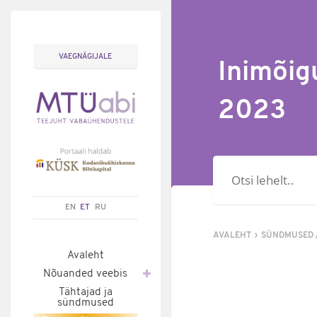
VAEGNÄGIJALE
Inimõig
2023
Otsisõna
EN
ET
RU
AVALEHT
SÜNDMUSED 
Avaleht
Nõuanded veebis
Tähtajad ja
sündmused