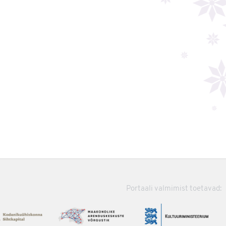
Portaali valmimist toetavad: