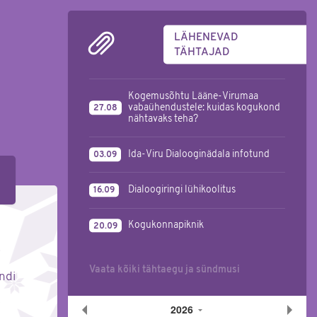
LÄHENEVAD
TÄHTAJAD
Kogemusõhtu Lääne-Virumaa
vabaühendustele: kuidas kogukond
27.08
nähtavaks teha?
Ida-Viru Dialooginädala infotund
03.09
Dialoogiringi lühikoolitus
16.09
Kogukonnapiknik
20.09
Vaata kõiki tähtaegu ja sündmusi
ndi
2026