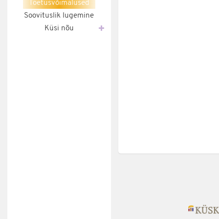
Toetusvõimalused
Soovituslik lugemine
Küsi nõu