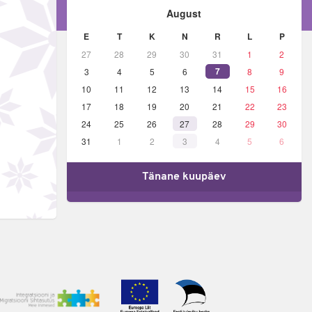
August
E
T
K
N
R
L
P
27
28
29
30
31
1
2
7
3
4
5
6
8
9
10
11
12
13
14
15
16
17
18
19
20
21
22
23
24
25
26
27
28
29
30
31
1
2
3
4
5
6
Tänane kuupäev