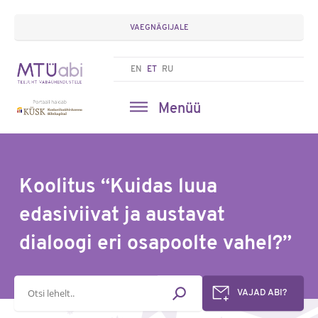
VAEGNÄGIJALE
EN
ET
RU
Menüü
Koolitus “Kuidas luua
edasiviivat ja austavat
dialoogi eri osapoolte vahel?”
Otsisõna
VAJAD ABI?