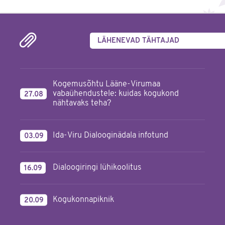
LÄHENEVAD TÄHTAJAD
Kogemusõhtu Lääne-Virumaa
vabaühendustele: kuidas kogukond
27.08
nähtavaks teha?
Ida-Viru Dialooginädala infotund
03.09
Dialoogiringi lühikoolitus
16.09
Kogukonnapiknik
20.09