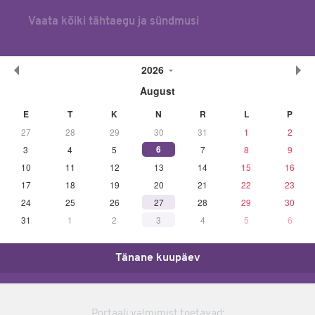
Vaata kõiki tähtaegu ja sündmusi
2026
August
E
T
K
N
R
L
P
27
28
29
30
31
1
2
6
3
4
5
7
8
9
10
11
12
13
14
15
16
17
18
19
20
21
22
23
24
25
26
27
28
29
30
31
1
2
3
4
5
6
Tänane kuupäev
Portaali valmimist toetavad: