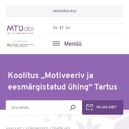
VAEGNÄGIJALE
EN
ET
RU
Menüü
Koolitus „Motiveeriv ja
eesmärgistatud ühing“ Tartus
Otsisõna
VAJAD ABI?
AVALEHT
SÜNDMUSED / TÄHTAJAD