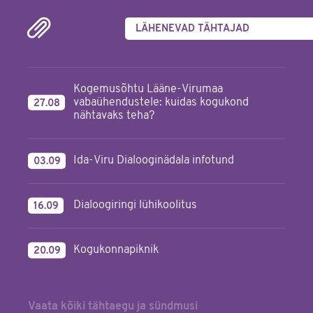
LÄHENEVAD TÄHTAJAD
Kogemusõhtu Lääne-Virumaa
vabaühendustele: kuidas kogukond
27.08
nähtavaks teha?
Ida-Viru Dialooginädala infotund
03.09
Dialoogiringi lühikoolitus
16.09
Kogukonnapiknik
20.09
Vaata kõiki tähtaegu ja sündmusi