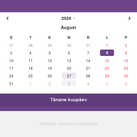
2026
August
E
T
K
N
R
L
P
27
28
29
30
31
1
2
8
3
4
5
6
7
9
10
11
12
13
14
15
16
17
18
19
20
21
22
23
24
25
26
27
28
29
30
31
1
2
3
4
5
6
Tänane kuupäev
Portaali valmimist toetavad: