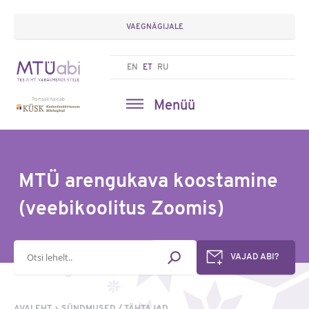
VAEGNÄGIJALE
EN
ET
RU
Menüü
MTÜ arengukava koostamine
(veebikoolitus Zoomis)
Otsisõna
VAJAD ABI?
AVALEHT
SÜNDMUSED / TÄHTAJAD