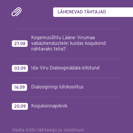
LÄHENEVAD TÄHTAJAD
Kogemusõhtu Lääne-Virumaa
vabaühendustele: kuidas kogukond
27.08
nähtavaks teha?
Ida-Viru Dialooginädala infotund
03.09
Dialoogiringi lühikoolitus
16.09
Kogukonnapiknik
20.09
Vaata kõiki tähtaegu ja sündmusi