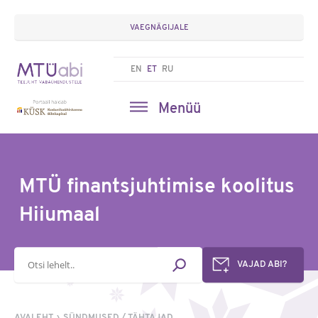
VAEGNÄGIJALE
EN
ET
RU
Menüü
MTÜ finantsjuhtimise koolitus
Hiiumaal
Otsisõna
VAJAD ABI?
AVALEHT
SÜNDMUSED / TÄHTAJAD