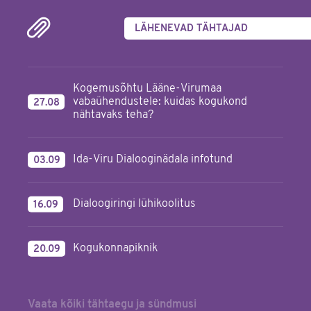
LÄHENEVAD TÄHTAJAD
Kogemusõhtu Lääne-Virumaa
vabaühendustele: kuidas kogukond
27.08
nähtavaks teha?
Ida-Viru Dialooginädala infotund
03.09
Dialoogiringi lühikoolitus
16.09
Kogukonnapiknik
20.09
Vaata kõiki tähtaegu ja sündmusi