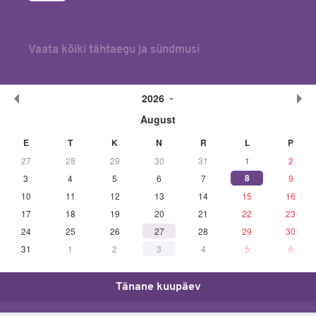
Vaata kõiki tähtaegu ja sündmusi
2026
August
E
T
K
N
R
L
P
27
28
29
30
31
1
2
8
3
4
5
6
7
9
10
11
12
13
14
15
16
17
18
19
20
21
22
23
24
25
26
27
28
29
30
31
1
2
3
4
5
6
Tänane kuupäev