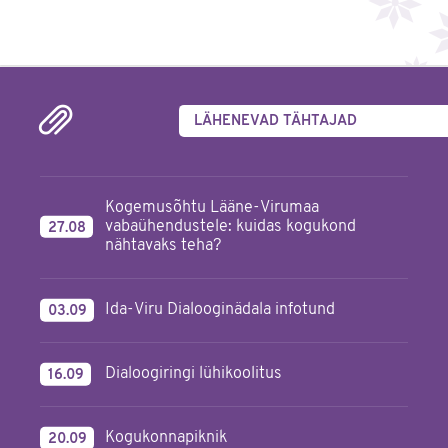
LÄHENEVAD TÄHTAJAD
Kogemusõhtu Lääne-Virumaa
vabaühendustele: kuidas kogukond
27.08
nähtavaks teha?
Ida-Viru Dialooginädala infotund
03.09
Dialoogiringi lühikoolitus
16.09
Kogukonnapiknik
20.09