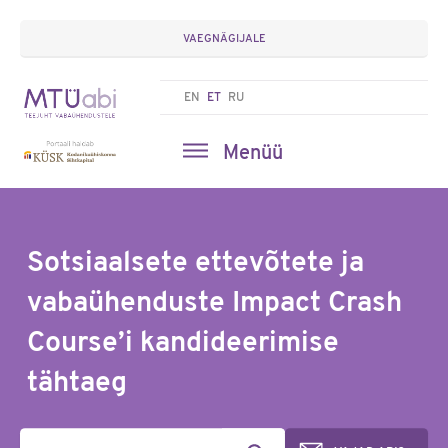
VAEGNÄGIJALE
EN
ET
RU
Menüü
Sotsiaalsete ettevõtete ja
vabaühenduste Impact Crash
Course’i kandideerimise
tähtaeg
Otsisõna