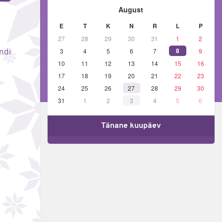
August
E
T
K
N
R
L
P
27
28
29
30
31
1
2
8
3
4
5
6
7
9
ndi
10
11
12
13
14
15
16
17
18
19
20
21
22
23
24
25
26
27
28
29
30
31
1
2
3
4
5
6
Tänane kuupäev