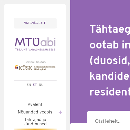
VAEGNÄGIJALE
Tähtaeg:
ootab i
(duosid,
kandide
EN
ET
RU
residen
Avaleht
Nõuanded veebis
Otsisõna
Tähtajad ja
sündmused