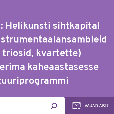
 Helikunsti sihtkapital
nstrumentaalansambleid
 triosid, kvartette)
erima kaheaastasesse
tuuriprogrammi
VAJAD ABI?