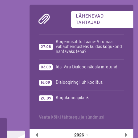
LÄHENEVAD
TÄHTAJAD
Kogemusõhtu Lääne-Virumaa
vabaühendustele: kuidas kogukond
27.08
nähtavaks teha?
Ida-Viru Dialooginädala infotund
03.09
Dialoogiringi lühikoolitus
16.09
Kogukonnapiknik
20.09
Vaata kõiki tähtaegu ja sündmusi
2026