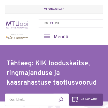
VAEGNÄGIJALE
EN
ET
RU
Menüü
Tähtaeg: KIK looduskaitse,
ringmajanduse ja
kaasrahastuse taotlusvoorud
Otsisõna
VAJAD ABI?