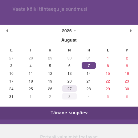
Vaata kõiki tähtaegu ja sündmusi
2026
August
E
T
K
N
R
L
P
27
28
29
30
31
1
2
7
3
4
5
6
8
9
10
11
12
13
14
15
16
17
18
19
20
21
22
23
24
25
26
27
28
29
30
31
1
2
3
4
5
6
Tänane kuupäev
Portaali valmimist toetavad: