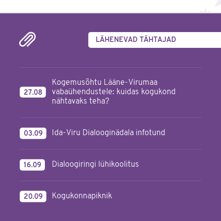
LÄHENEVAD TÄHTAJAD
Kogemusõhtu Lääne-Virumaa
vabaühendustele: kuidas kogukond
27.08
nähtavaks teha?
Ida-Viru Dialooginädala infotund
03.09
Dialoogiringi lühikoolitus
16.09
Kogukonnapiknik
20.09