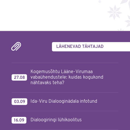
LÄHENEVAD TÄHTAJAD
Kogemusõhtu Lääne-Virumaa
vabaühendustele: kuidas kogukond
27.08
nähtavaks teha?
Ida-Viru Dialooginädala infotund
03.09
Dialoogiringi lühikoolitus
16.09