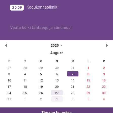
Kogukonnapiknik
20.09
Vaata kõiki tähtaegu ja sündmusi
2026
August
E
T
K
N
R
L
P
27
28
29
30
31
1
2
7
3
4
5
6
8
9
10
11
12
13
14
15
16
17
18
19
20
21
22
23
24
25
26
27
28
29
30
31
1
2
3
4
5
6
Tänane kuupäev