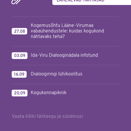
LÄHENEVAD TÄHTAJAD
Kogemusõhtu Lääne-Virumaa
vabaühendustele: kuidas kogukond
27.08
nähtavaks teha?
Ida-Viru Dialooginädala infotund
03.09
Dialoogiringi lühikoolitus
16.09
Kogukonnapiknik
20.09
Vaata kõiki tähtaegu ja sündmusi