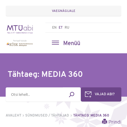
VAEGNÄGIJALE
EN
ET
RU
Menüü
Tähtaeg: MEDIA 360
Otsisõna
VAJAD ABI?
AVALEHT
SÜNDMUSED / TÄHTAJAD
TÄHTAEG: MEDIA 360
Prindi